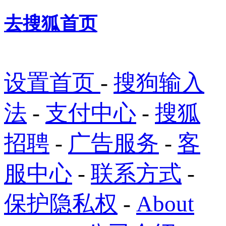
去搜狐首页
设置首页
-
搜狗输入
法
-
支付中心
-
搜狐
招聘
-
广告服务
-
客
服中心
-
联系方式
-
保护隐私权
-
About