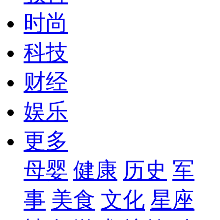
时尚
科技
财经
娱乐
更多
母婴
健康
历史
军
事
美食
文化
星座