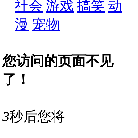
社会
游戏
搞笑
动
漫
宠物
您访问的页面不见
了！
3
秒后您将