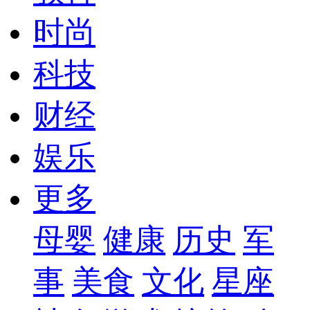
时尚
科技
财经
娱乐
更多
母婴
健康
历史
军
事
美食
文化
星座