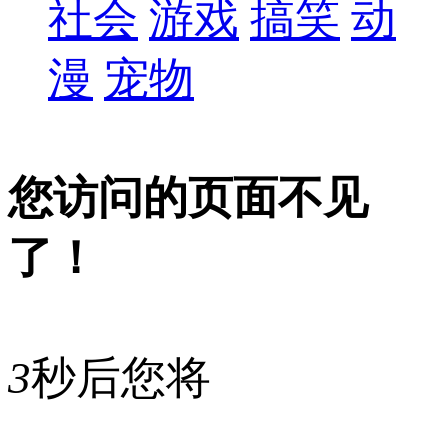
社会
游戏
搞笑
动
漫
宠物
您访问的页面不见
了！
3
秒后您将