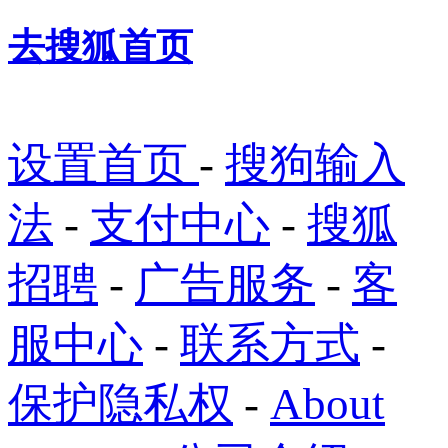
去搜狐首页
设置首页
-
搜狗输入
法
-
支付中心
-
搜狐
招聘
-
广告服务
-
客
服中心
-
联系方式
-
保护隐私权
-
About