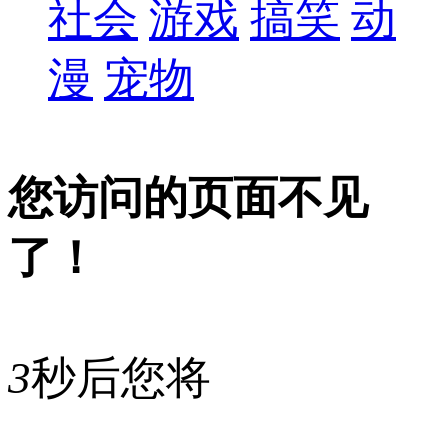
社会
游戏
搞笑
动
漫
宠物
您访问的页面不见
了！
3
秒后您将