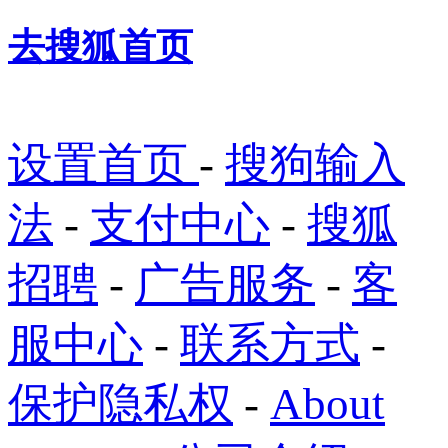
去搜狐首页
设置首页
-
搜狗输入
法
-
支付中心
-
搜狐
招聘
-
广告服务
-
客
服中心
-
联系方式
-
保护隐私权
-
About