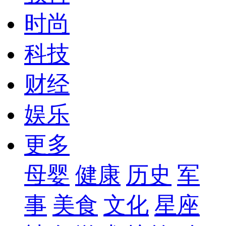
时尚
科技
财经
娱乐
更多
母婴
健康
历史
军
事
美食
文化
星座