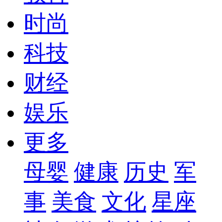
时尚
科技
财经
娱乐
更多
母婴
健康
历史
军
事
美食
文化
星座