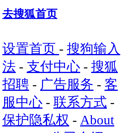
去搜狐首页
设置首页
-
搜狗输入
法
-
支付中心
-
搜狐
招聘
-
广告服务
-
客
服中心
-
联系方式
-
保护隐私权
-
About