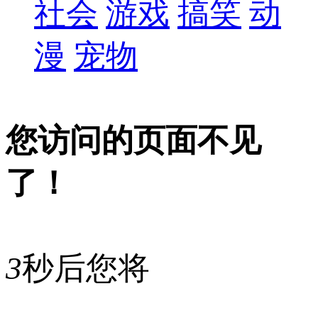
社会
游戏
搞笑
动
漫
宠物
您访问的页面不见
了！
3
秒后您将