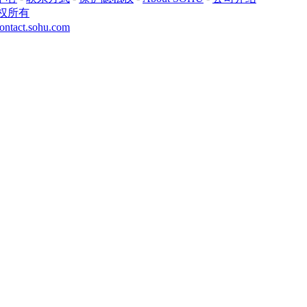
权所有
ontact.sohu.com