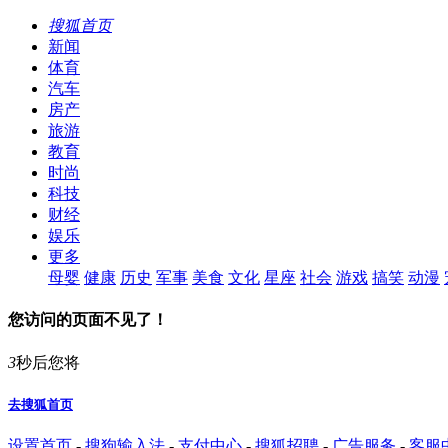
搜狐首页
新闻
体育
汽车
房产
旅游
教育
时尚
科技
财经
娱乐
更多
母婴
健康
历史
军事
美食
文化
星座
社会
游戏
搞笑
动漫
您访问的页面不见了！
3
秒后您将
去搜狐首页
设置首页
-
搜狗输入法
-
支付中心
-
搜狐招聘
-
广告服务
-
客服