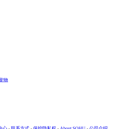
宠物
中心
-
联系方式
-
保护隐私权
-
About SOHU
-
公司介绍