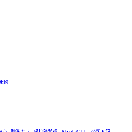
宠物
中心
-
联系方式
-
保护隐私权
-
About SOHU
-
公司介绍