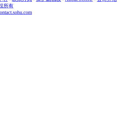
权所有
ontact.sohu.com