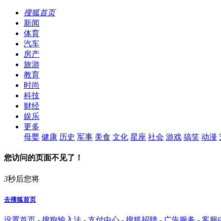
搜狐首页
新闻
体育
汽车
房产
旅游
教育
时尚
科技
财经
娱乐
更多
母婴
健康
历史
军事
美食
文化
星座
社会
游戏
搞笑
动漫
您访问的页面不见了！
3
秒后您将
去搜狐首页
设置首页
-
搜狗输入法
-
支付中心
-
搜狐招聘
-
广告服务
-
客服