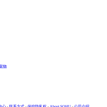
宠物
中心
-
联系方式
-
保护隐私权
-
About SOHU
-
公司介绍