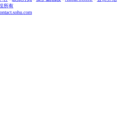
权所有
ontact.sohu.com