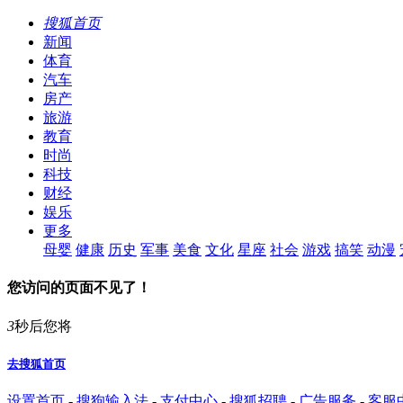
搜狐首页
新闻
体育
汽车
房产
旅游
教育
时尚
科技
财经
娱乐
更多
母婴
健康
历史
军事
美食
文化
星座
社会
游戏
搞笑
动漫
您访问的页面不见了！
3
秒后您将
去搜狐首页
设置首页
-
搜狗输入法
-
支付中心
-
搜狐招聘
-
广告服务
-
客服