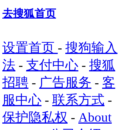
去搜狐首页
设置首页
-
搜狗输入
法
-
支付中心
-
搜狐
招聘
-
广告服务
-
客
服中心
-
联系方式
-
保护隐私权
-
About