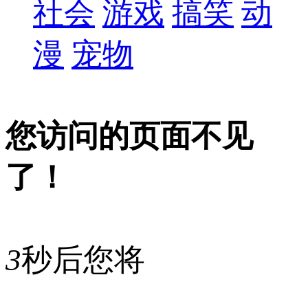
社会
游戏
搞笑
动
漫
宠物
您访问的页面不见
了！
3
秒后您将