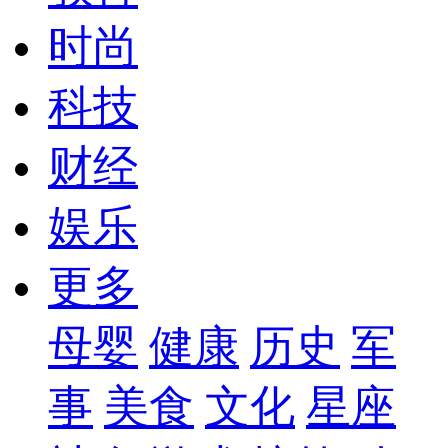
时尚
科技
财经
娱乐
更多
母婴
健康
历史
军
事
美食
文化
星座