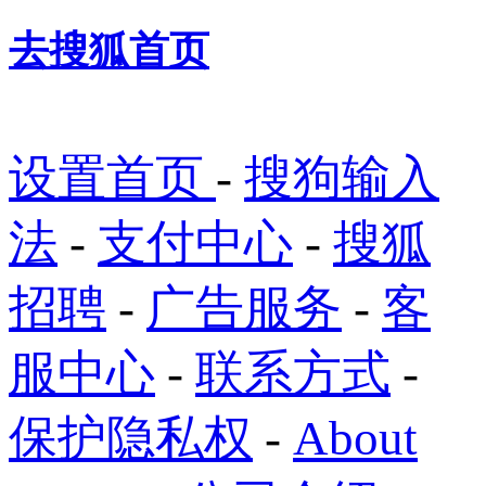
去搜狐首页
设置首页
-
搜狗输入
法
-
支付中心
-
搜狐
招聘
-
广告服务
-
客
服中心
-
联系方式
-
保护隐私权
-
About