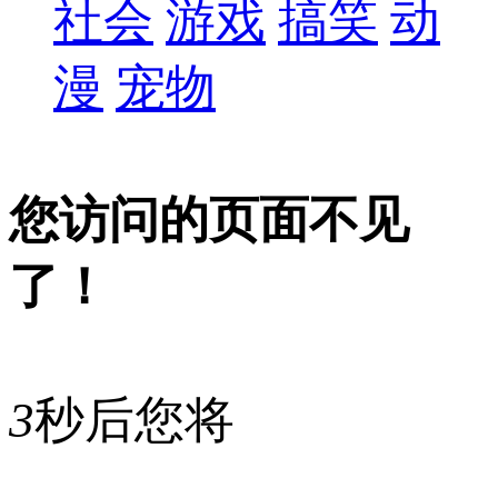
社会
游戏
搞笑
动
漫
宠物
您访问的页面不见
了！
3
秒后您将