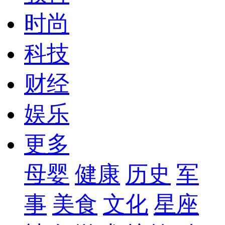
时尚
科技
财经
娱乐
更多
母婴
健康
历史
军
事
美食
文化
星座