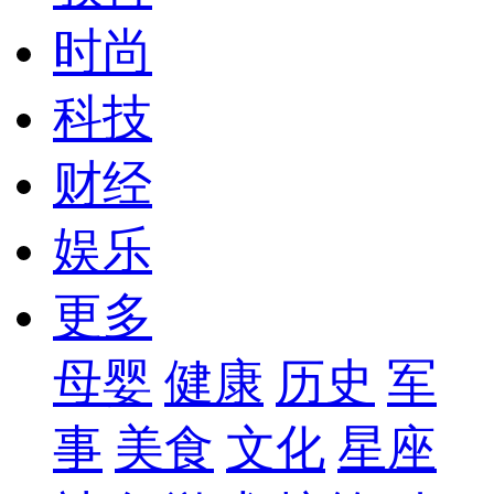
时尚
科技
财经
娱乐
更多
母婴
健康
历史
军
事
美食
文化
星座