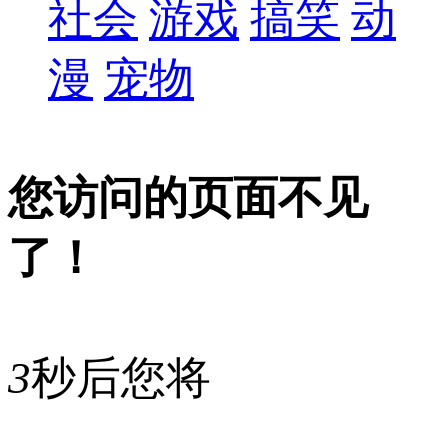
社会
游戏
搞笑
动
漫
宠物
您访问的页面不见
了！
3
秒后您将