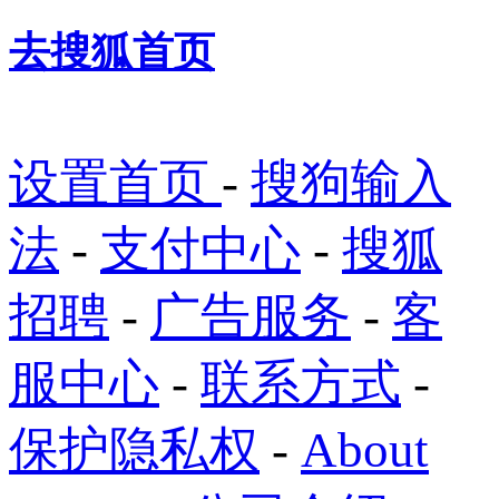
去搜狐首页
设置首页
-
搜狗输入
法
-
支付中心
-
搜狐
招聘
-
广告服务
-
客
服中心
-
联系方式
-
保护隐私权
-
About