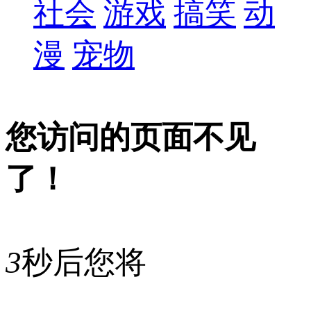
社会
游戏
搞笑
动
漫
宠物
您访问的页面不见
了！
3
秒后您将