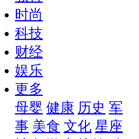
时尚
科技
财经
娱乐
更多
母婴
健康
历史
军
事
美食
文化
星座