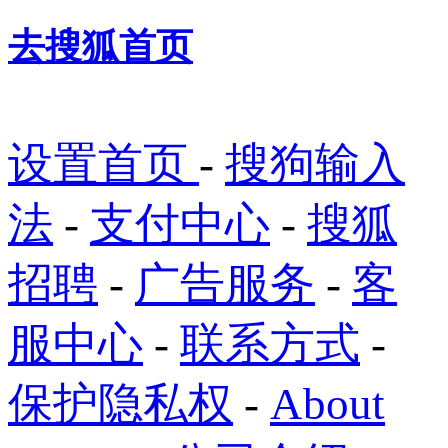
去搜狐首页
设置首页
-
搜狗输入
法
-
支付中心
-
搜狐
招聘
-
广告服务
-
客
服中心
-
联系方式
-
保护隐私权
-
About