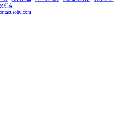
权所有
ontact.sohu.com