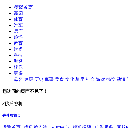
搜狐首页
新闻
体育
汽车
房产
旅游
教育
时尚
科技
财经
娱乐
更多
母婴
健康
历史
军事
美食
文化
星座
社会
游戏
搞笑
动漫
您访问的页面不见了！
3
秒后您将
去搜狐首页
设置首页
-
搜狗输入法
-
支付中心
-
搜狐招聘
-
广告服务
-
客服