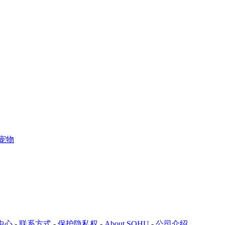
宠物
中心
-
联系方式
-
保护隐私权
-
About SOHU
-
公司介绍