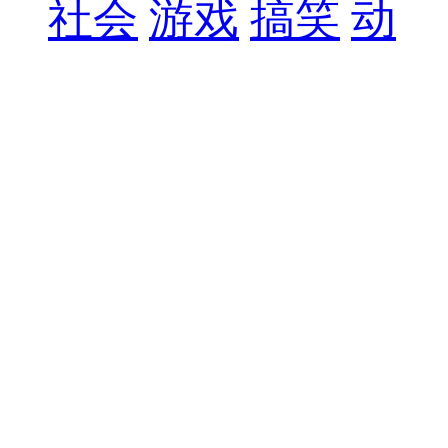
社会
游戏
搞笑
动
漫
宠物
您访问的页面不见
了！
3
秒后您将