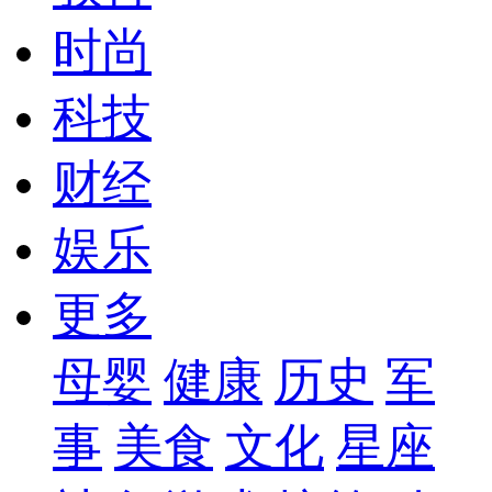
时尚
科技
财经
娱乐
更多
母婴
健康
历史
军
事
美食
文化
星座