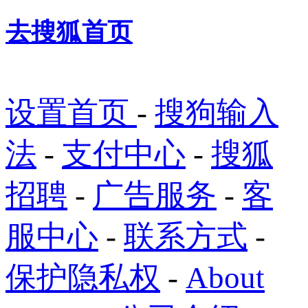
去搜狐首页
设置首页
-
搜狗输入
法
-
支付中心
-
搜狐
招聘
-
广告服务
-
客
服中心
-
联系方式
-
保护隐私权
-
About