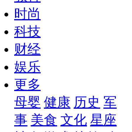
时尚
科技
财经
娱乐
更多
母婴
健康
历史
军
事
美食
文化
星座