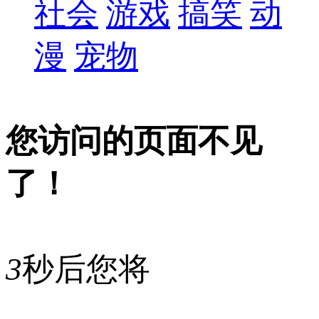
社会
游戏
搞笑
动
漫
宠物
您访问的页面不见
了！
3
秒后您将