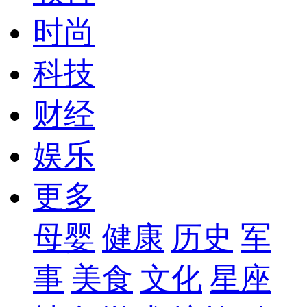
时尚
科技
财经
娱乐
更多
母婴
健康
历史
军
事
美食
文化
星座