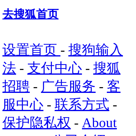
去搜狐首页
设置首页
-
搜狗输入
法
-
支付中心
-
搜狐
招聘
-
广告服务
-
客
服中心
-
联系方式
-
保护隐私权
-
About