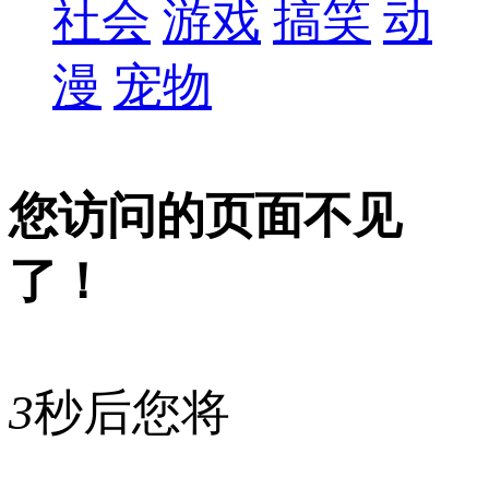
社会
游戏
搞笑
动
漫
宠物
您访问的页面不见
了！
3
秒后您将