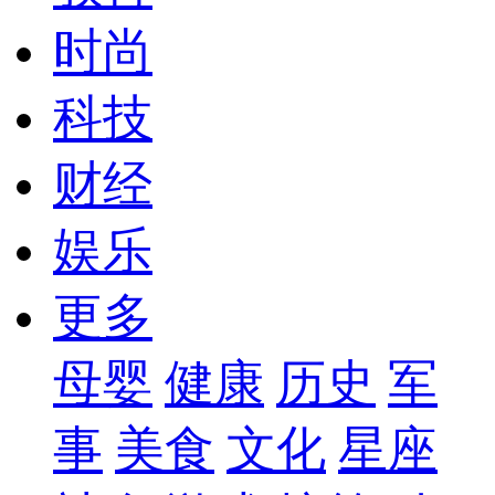
时尚
科技
财经
娱乐
更多
母婴
健康
历史
军
事
美食
文化
星座