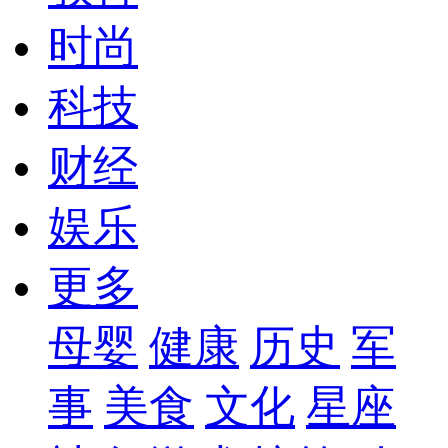
时尚
科技
财经
娱乐
更多
母婴
健康
历史
军
事
美食
文化
星座