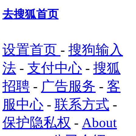
去搜狐首页
设置首页
-
搜狗输入
法
-
支付中心
-
搜狐
招聘
-
广告服务
-
客
服中心
-
联系方式
-
保护隐私权
-
About