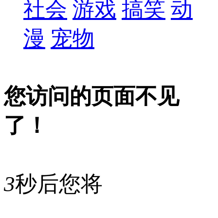
社会
游戏
搞笑
动
漫
宠物
您访问的页面不见
了！
3
秒后您将