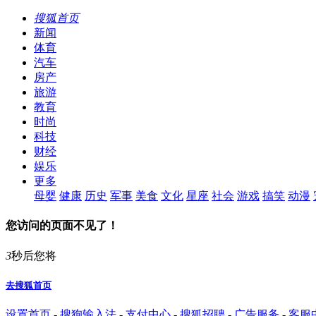
搜狐首页
新闻
体育
汽车
房产
旅游
教育
时尚
科技
财经
娱乐
更多
母婴
健康
历史
军事
美食
文化
星座
社会
游戏
搞笑
动漫
您访问的页面不见了！
3
秒后您将
去搜狐首页
设置首页
-
搜狗输入法
-
支付中心
-
搜狐招聘
-
广告服务
-
客服