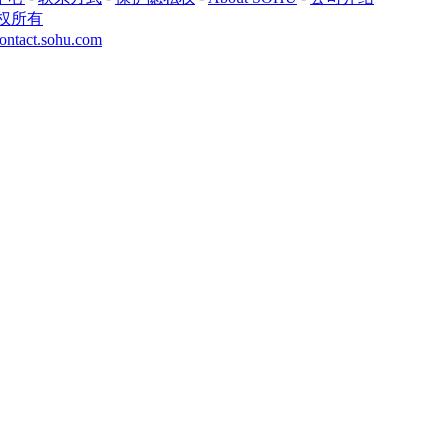
权所有
ontact.sohu.com