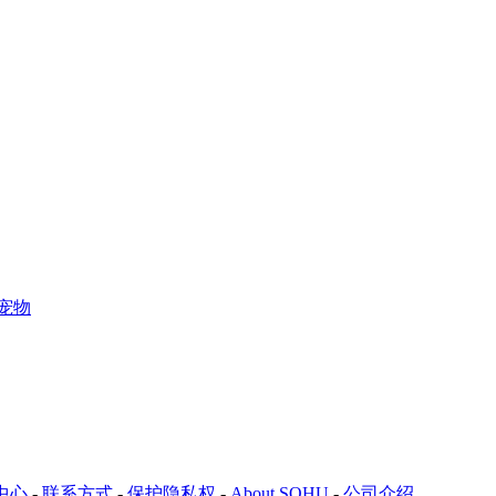
宠物
中心
-
联系方式
-
保护隐私权
-
About SOHU
-
公司介绍