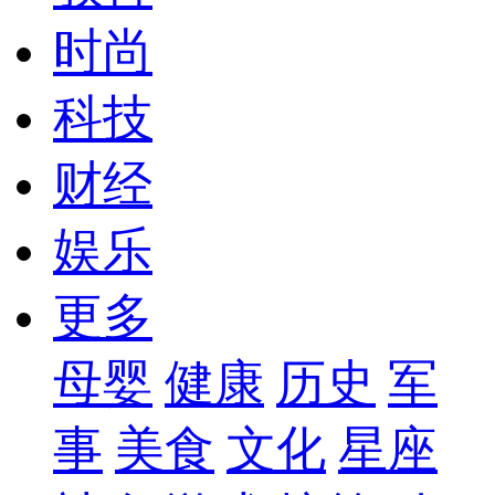
时尚
科技
财经
娱乐
更多
母婴
健康
历史
军
事
美食
文化
星座