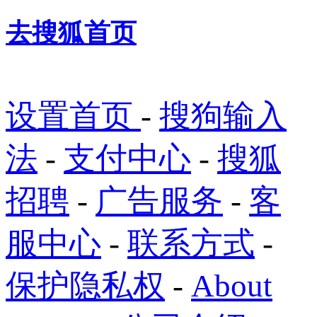
去搜狐首页
设置首页
-
搜狗输入
法
-
支付中心
-
搜狐
招聘
-
广告服务
-
客
服中心
-
联系方式
-
保护隐私权
-
About