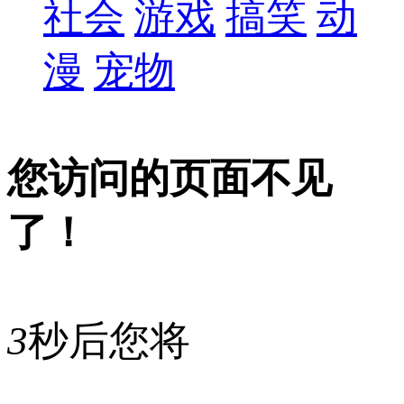
社会
游戏
搞笑
动
漫
宠物
您访问的页面不见
了！
3
秒后您将