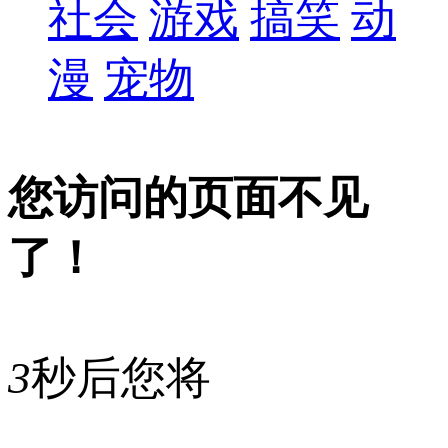
社会
游戏
搞笑
动
漫
宠物
您访问的页面不见
了！
3
秒后您将