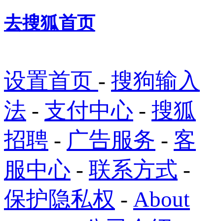
去搜狐首页
设置首页
-
搜狗输入
法
-
支付中心
-
搜狐
招聘
-
广告服务
-
客
服中心
-
联系方式
-
保护隐私权
-
About