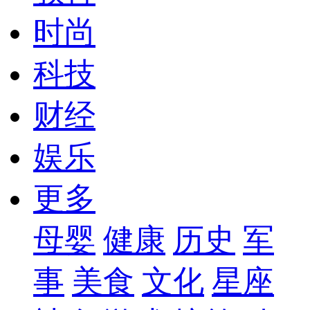
时尚
科技
财经
娱乐
更多
母婴
健康
历史
军
事
美食
文化
星座