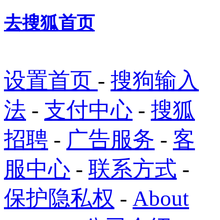
去搜狐首页
设置首页
-
搜狗输入
法
-
支付中心
-
搜狐
招聘
-
广告服务
-
客
服中心
-
联系方式
-
保护隐私权
-
About