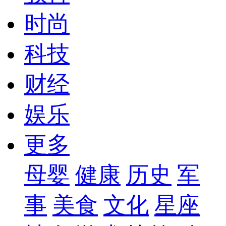
时尚
科技
财经
娱乐
更多
母婴
健康
历史
军
事
美食
文化
星座