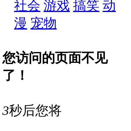
社会
游戏
搞笑
动
漫
宠物
您访问的页面不见
了！
3
秒后您将