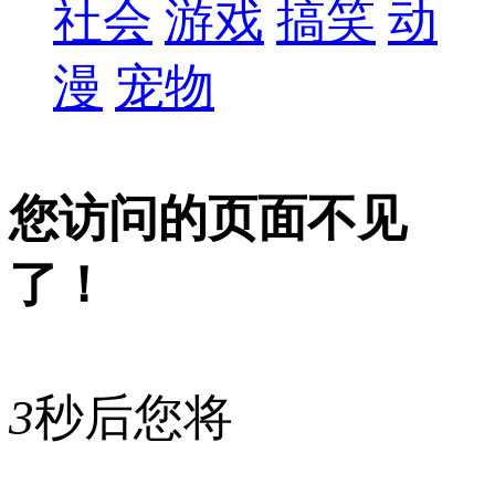
社会
游戏
搞笑
动
漫
宠物
您访问的页面不见
了！
3
秒后您将