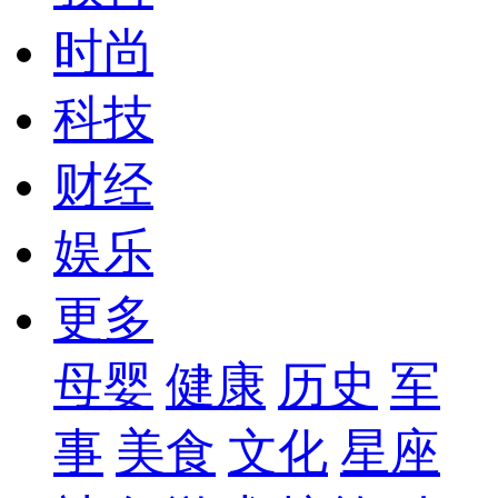
时尚
科技
财经
娱乐
更多
母婴
健康
历史
军
事
美食
文化
星座