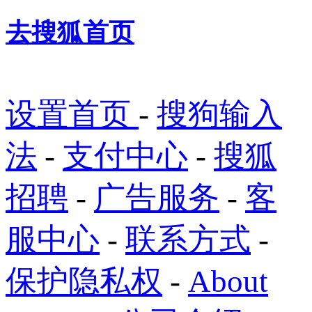
去搜狐首页
设置首页
-
搜狗输入
法
-
支付中心
-
搜狐
招聘
-
广告服务
-
客
服中心
-
联系方式
-
保护隐私权
-
About