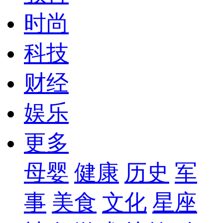
时尚
科技
财经
娱乐
更多
母婴
健康
历史
军
事
美食
文化
星座