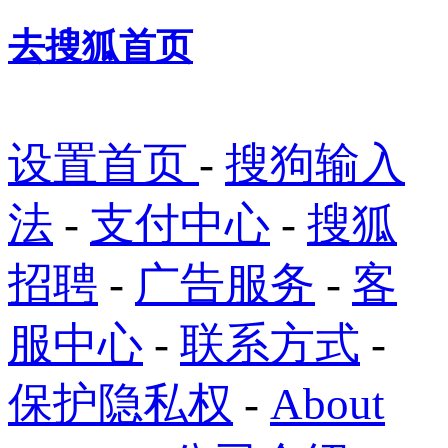
去搜狐首页
设置首页
-
搜狗输入
法
-
支付中心
-
搜狐
招聘
-
广告服务
-
客
服中心
-
联系方式
-
保护隐私权
-
About