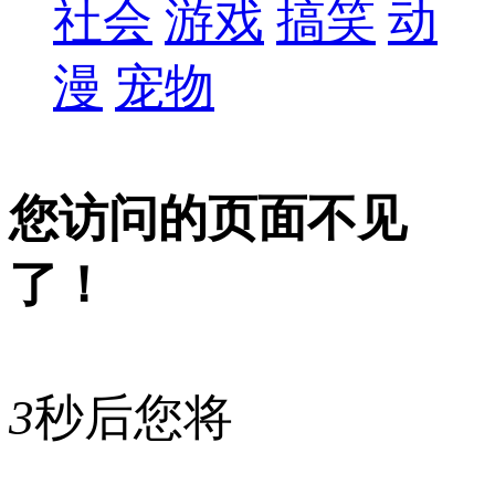
社会
游戏
搞笑
动
漫
宠物
您访问的页面不见
了！
3
秒后您将