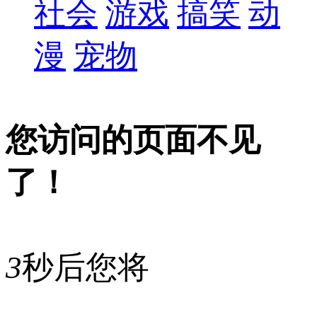
社会
游戏
搞笑
动
漫
宠物
您访问的页面不见
了！
3
秒后您将