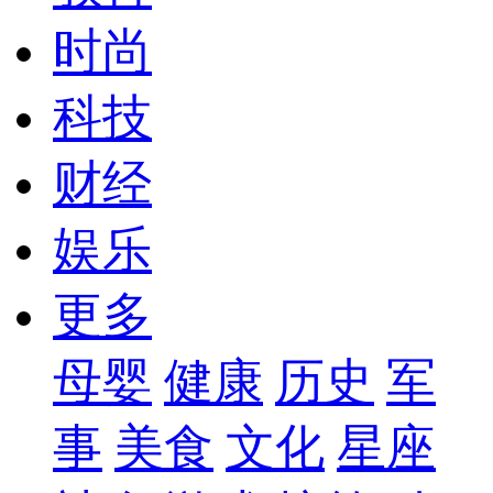
时尚
科技
财经
娱乐
更多
母婴
健康
历史
军
事
美食
文化
星座