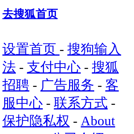
去搜狐首页
设置首页
-
搜狗输入
法
-
支付中心
-
搜狐
招聘
-
广告服务
-
客
服中心
-
联系方式
-
保护隐私权
-
About