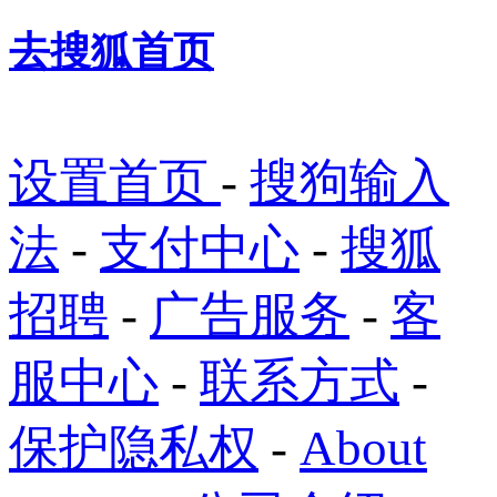
去搜狐首页
设置首页
-
搜狗输入
法
-
支付中心
-
搜狐
招聘
-
广告服务
-
客
服中心
-
联系方式
-
保护隐私权
-
About