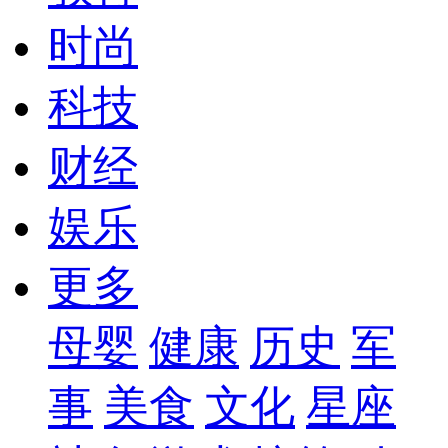
时尚
科技
财经
娱乐
更多
母婴
健康
历史
军
事
美食
文化
星座