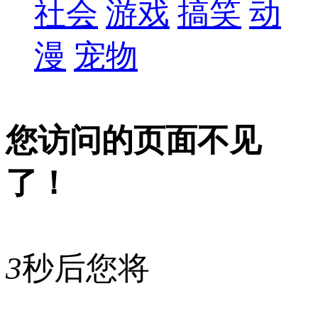
社会
游戏
搞笑
动
漫
宠物
您访问的页面不见
了！
3
秒后您将