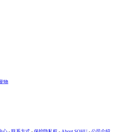
宠物
中心
-
联系方式
-
保护隐私权
-
About SOHU
-
公司介绍