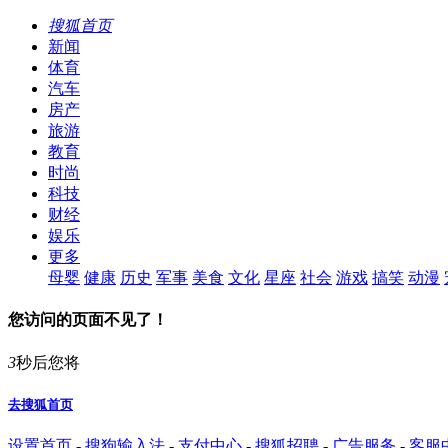
搜狐首页
新闻
体育
汽车
房产
旅游
教育
时尚
科技
财经
娱乐
更多
母婴
健康
历史
军事
美食
文化
星座
社会
游戏
搞笑
动漫
您访问的页面不见了！
3
秒后您将
去搜狐首页
设置首页
-
搜狗输入法
-
支付中心
-
搜狐招聘
-
广告服务
-
客服