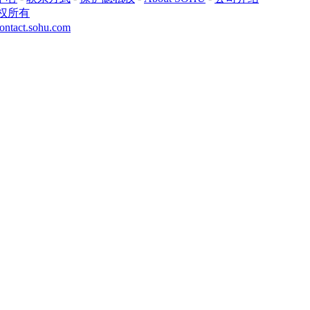
权所有
ontact.sohu.com