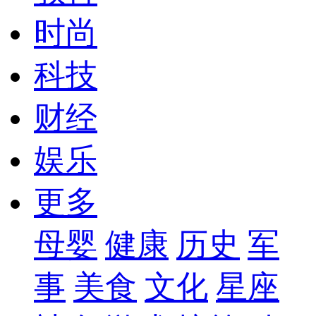
时尚
科技
财经
娱乐
更多
母婴
健康
历史
军
事
美食
文化
星座