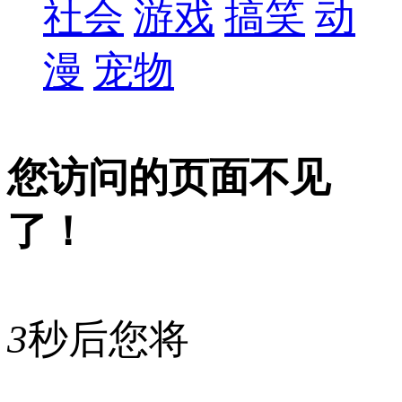
社会
游戏
搞笑
动
漫
宠物
您访问的页面不见
了！
3
秒后您将