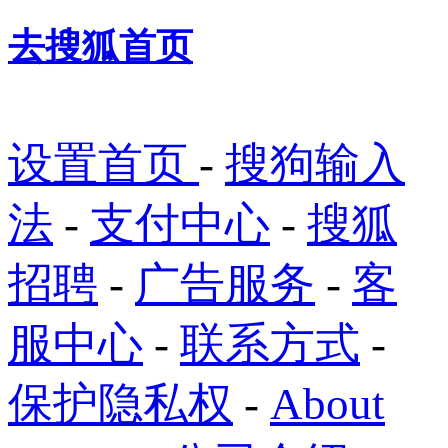
去搜狐首页
设置首页
-
搜狗输入
法
-
支付中心
-
搜狐
招聘
-
广告服务
-
客
服中心
-
联系方式
-
保护隐私权
-
About