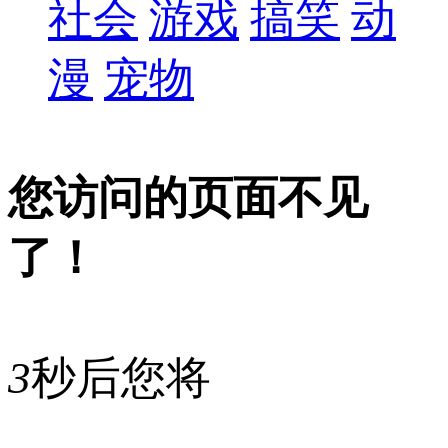
社会
游戏
搞笑
动
漫
宠物
您访问的页面不见
了！
3
秒后您将