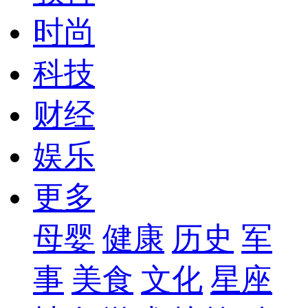
时尚
科技
财经
娱乐
更多
母婴
健康
历史
军
事
美食
文化
星座