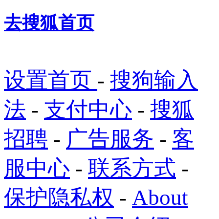
去搜狐首页
设置首页
-
搜狗输入
法
-
支付中心
-
搜狐
招聘
-
广告服务
-
客
服中心
-
联系方式
-
保护隐私权
-
About