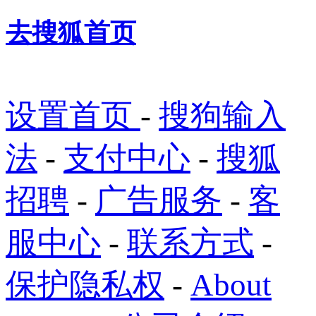
去搜狐首页
设置首页
-
搜狗输入
法
-
支付中心
-
搜狐
招聘
-
广告服务
-
客
服中心
-
联系方式
-
保护隐私权
-
About