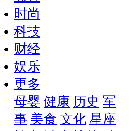
时尚
科技
财经
娱乐
更多
母婴
健康
历史
军
事
美食
文化
星座