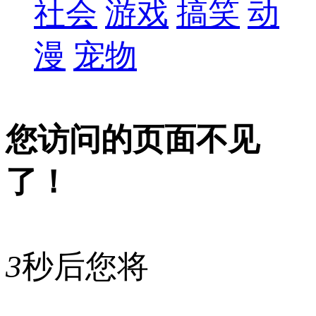
社会
游戏
搞笑
动
漫
宠物
您访问的页面不见
了！
3
秒后您将