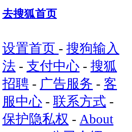
去搜狐首页
设置首页
-
搜狗输入
法
-
支付中心
-
搜狐
招聘
-
广告服务
-
客
服中心
-
联系方式
-
保护隐私权
-
About