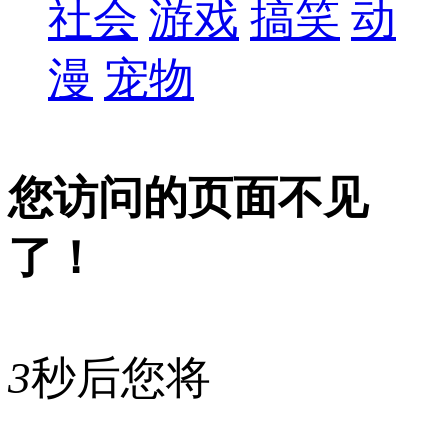
社会
游戏
搞笑
动
漫
宠物
您访问的页面不见
了！
3
秒后您将