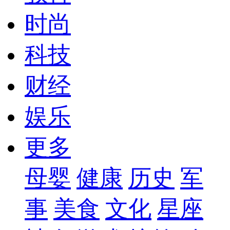
时尚
科技
财经
娱乐
更多
母婴
健康
历史
军
事
美食
文化
星座