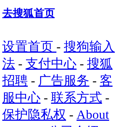
去搜狐首页
设置首页
-
搜狗输入
法
-
支付中心
-
搜狐
招聘
-
广告服务
-
客
服中心
-
联系方式
-
保护隐私权
-
About