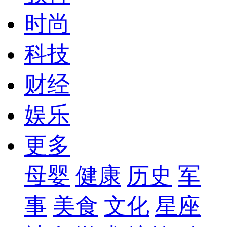
时尚
科技
财经
娱乐
更多
母婴
健康
历史
军
事
美食
文化
星座