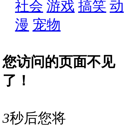
社会
游戏
搞笑
动
漫
宠物
您访问的页面不见
了！
3
秒后您将