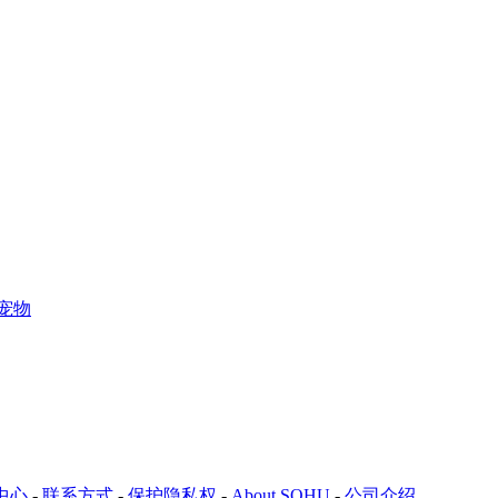
宠物
中心
-
联系方式
-
保护隐私权
-
About SOHU
-
公司介绍