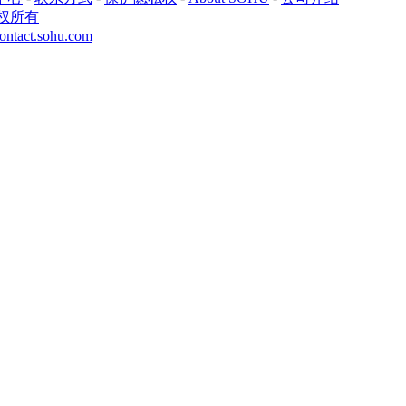
权所有
ontact.sohu.com