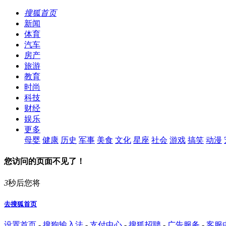
搜狐首页
新闻
体育
汽车
房产
旅游
教育
时尚
科技
财经
娱乐
更多
母婴
健康
历史
军事
美食
文化
星座
社会
游戏
搞笑
动漫
您访问的页面不见了！
3
秒后您将
去搜狐首页
设置首页
-
搜狗输入法
-
支付中心
-
搜狐招聘
-
广告服务
-
客服