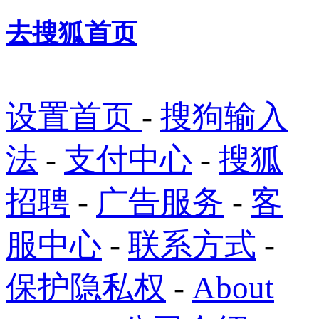
去搜狐首页
设置首页
-
搜狗输入
法
-
支付中心
-
搜狐
招聘
-
广告服务
-
客
服中心
-
联系方式
-
保护隐私权
-
About