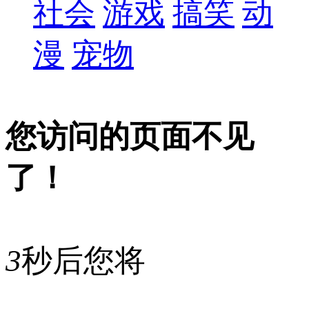
社会
游戏
搞笑
动
漫
宠物
您访问的页面不见
了！
3
秒后您将