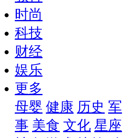
时尚
科技
财经
娱乐
更多
母婴
健康
历史
军
事
美食
文化
星座