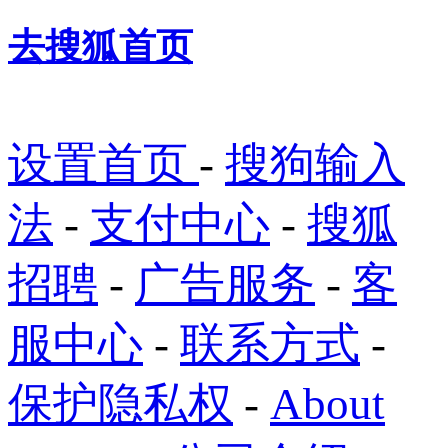
去搜狐首页
设置首页
-
搜狗输入
法
-
支付中心
-
搜狐
招聘
-
广告服务
-
客
服中心
-
联系方式
-
保护隐私权
-
About