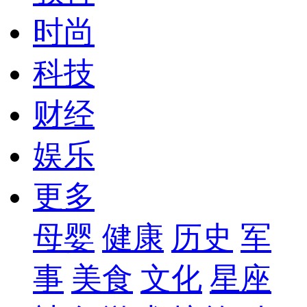
时尚
科技
财经
娱乐
更多
母婴
健康
历史
军
事
美食
文化
星座