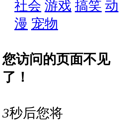
社会
游戏
搞笑
动
漫
宠物
您访问的页面不见
了！
3
秒后您将