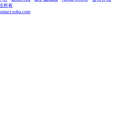
权所有
ontact.sohu.com