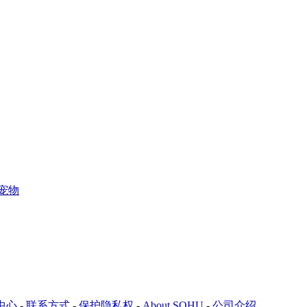
宠物
中心
-
联系方式
-
保护隐私权
-
About SOHU
-
公司介绍