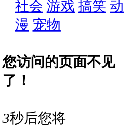
社会
游戏
搞笑
动
漫
宠物
您访问的页面不见
了！
3
秒后您将