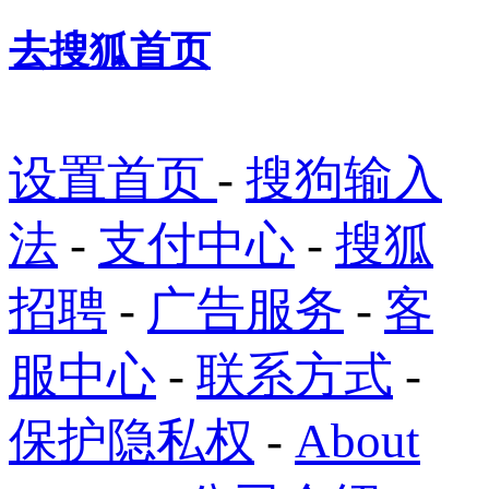
去搜狐首页
设置首页
-
搜狗输入
法
-
支付中心
-
搜狐
招聘
-
广告服务
-
客
服中心
-
联系方式
-
保护隐私权
-
About