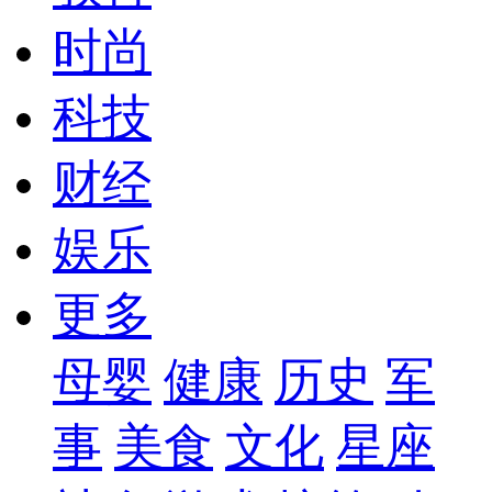
时尚
科技
财经
娱乐
更多
母婴
健康
历史
军
事
美食
文化
星座