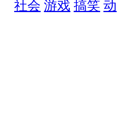
社会
游戏
搞笑
动
漫
宠物
您访问的页面不见
了！
3
秒后您将