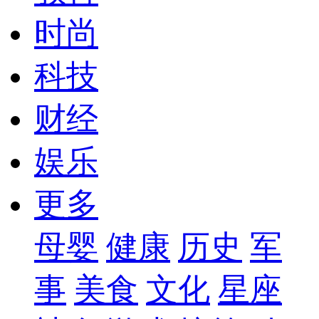
时尚
科技
财经
娱乐
更多
母婴
健康
历史
军
事
美食
文化
星座