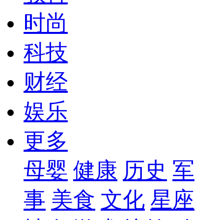
时尚
科技
财经
娱乐
更多
母婴
健康
历史
军
事
美食
文化
星座