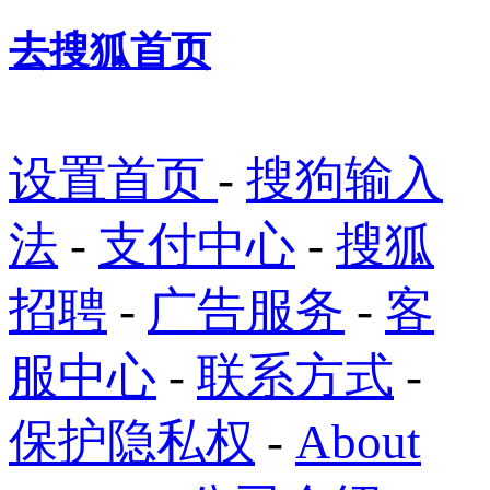
去搜狐首页
设置首页
-
搜狗输入
法
-
支付中心
-
搜狐
招聘
-
广告服务
-
客
服中心
-
联系方式
-
保护隐私权
-
About