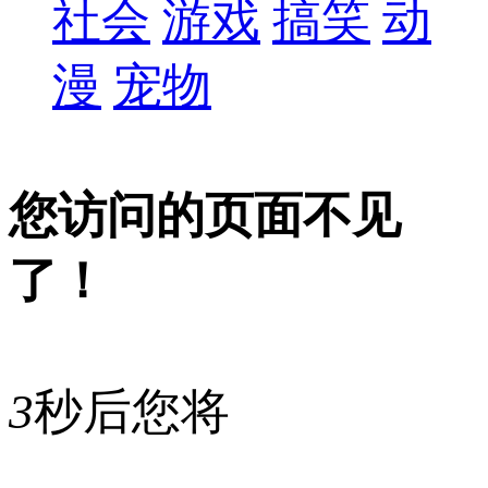
社会
游戏
搞笑
动
漫
宠物
您访问的页面不见
了！
3
秒后您将