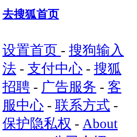
去搜狐首页
设置首页
-
搜狗输入
法
-
支付中心
-
搜狐
招聘
-
广告服务
-
客
服中心
-
联系方式
-
保护隐私权
-
About