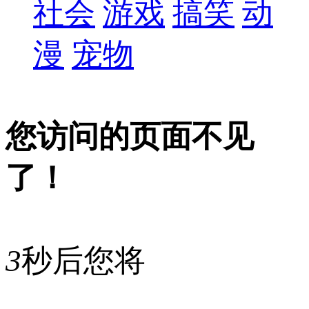
社会
游戏
搞笑
动
漫
宠物
您访问的页面不见
了！
3
秒后您将