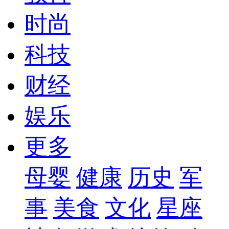
时尚
科技
财经
娱乐
更多
母婴
健康
历史
军
事
美食
文化
星座