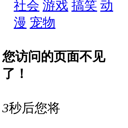
社会
游戏
搞笑
动
漫
宠物
您访问的页面不见
了！
3
秒后您将