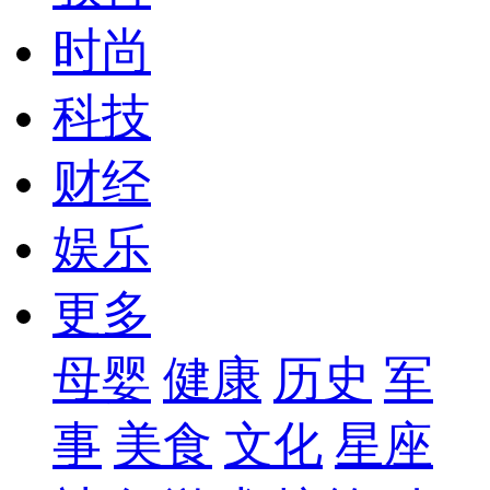
时尚
科技
财经
娱乐
更多
母婴
健康
历史
军
事
美食
文化
星座