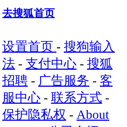
去搜狐首页
设置首页
-
搜狗输入
法
-
支付中心
-
搜狐
招聘
-
广告服务
-
客
服中心
-
联系方式
-
保护隐私权
-
About