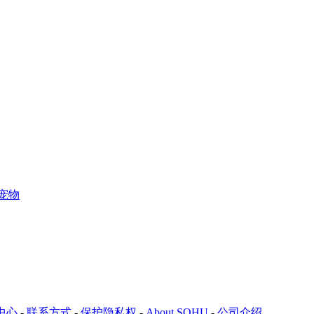
宠物
中心
-
联系方式
-
保护隐私权
-
About SOHU
-
公司介绍