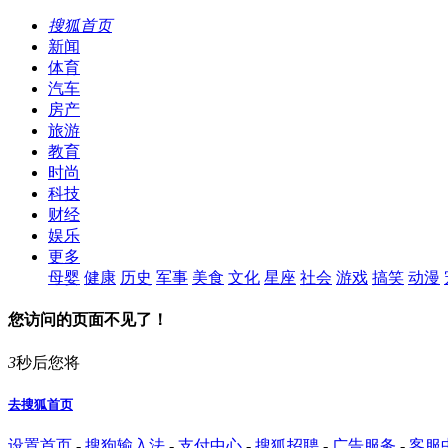
搜狐首页
新闻
体育
汽车
房产
旅游
教育
时尚
科技
财经
娱乐
更多
母婴
健康
历史
军事
美食
文化
星座
社会
游戏
搞笑
动漫
您访问的页面不见了！
3
秒后您将
去搜狐首页
设置首页
-
搜狗输入法
-
支付中心
-
搜狐招聘
-
广告服务
-
客服