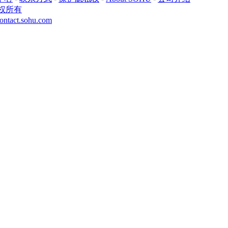
权所有
ontact.sohu.com