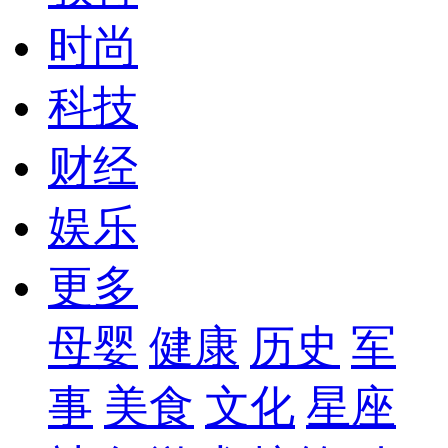
时尚
科技
财经
娱乐
更多
母婴
健康
历史
军
事
美食
文化
星座