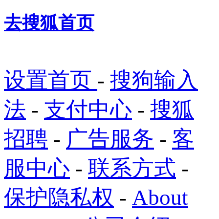
去搜狐首页
设置首页
-
搜狗输入
法
-
支付中心
-
搜狐
招聘
-
广告服务
-
客
服中心
-
联系方式
-
保护隐私权
-
About