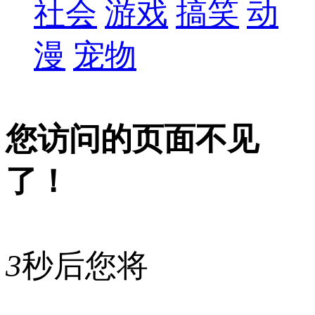
社会
游戏
搞笑
动
漫
宠物
您访问的页面不见
了！
3
秒后您将