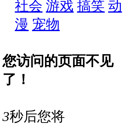
社会
游戏
搞笑
动
漫
宠物
您访问的页面不见
了！
3
秒后您将