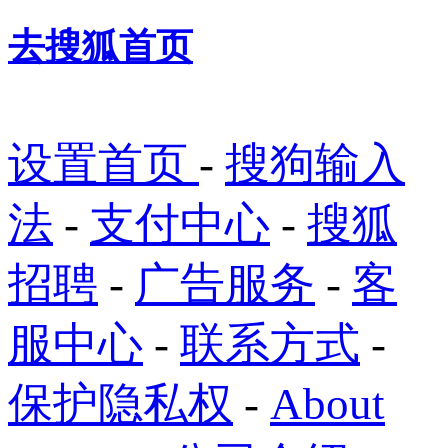
去搜狐首页
设置首页
-
搜狗输入
法
-
支付中心
-
搜狐
招聘
-
广告服务
-
客
服中心
-
联系方式
-
保护隐私权
-
About