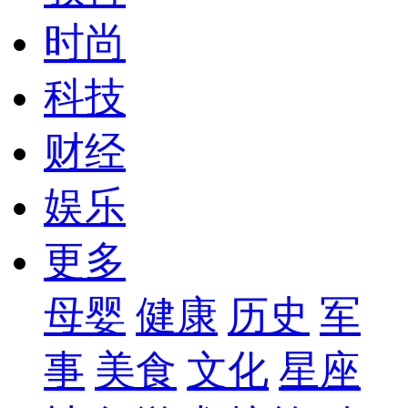
时尚
科技
财经
娱乐
更多
母婴
健康
历史
军
事
美食
文化
星座