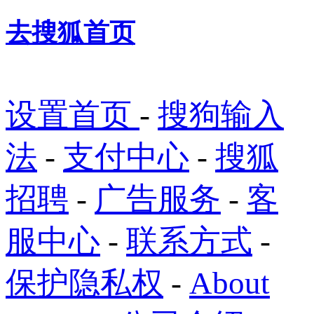
去搜狐首页
设置首页
-
搜狗输入
法
-
支付中心
-
搜狐
招聘
-
广告服务
-
客
服中心
-
联系方式
-
保护隐私权
-
About