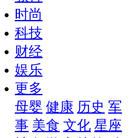
时尚
科技
财经
娱乐
更多
母婴
健康
历史
军
事
美食
文化
星座