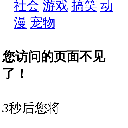
社会
游戏
搞笑
动
漫
宠物
您访问的页面不见
了！
3
秒后您将