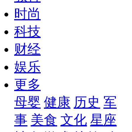
时尚
科技
财经
娱乐
更多
母婴
健康
历史
军
事
美食
文化
星座