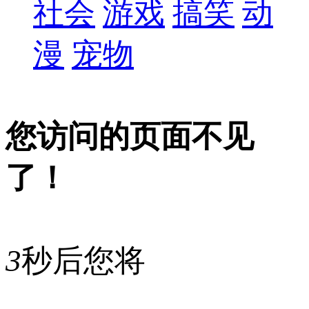
社会
游戏
搞笑
动
漫
宠物
您访问的页面不见
了！
3
秒后您将