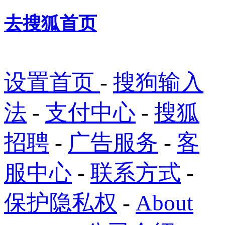
去搜狐首页
设置首页
-
搜狗输入
法
-
支付中心
-
搜狐
招聘
-
广告服务
-
客
服中心
-
联系方式
-
保护隐私权
-
About