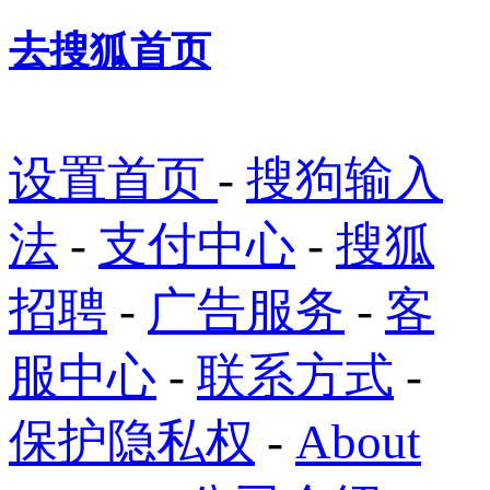
去搜狐首页
设置首页
-
搜狗输入
法
-
支付中心
-
搜狐
招聘
-
广告服务
-
客
服中心
-
联系方式
-
保护隐私权
-
About