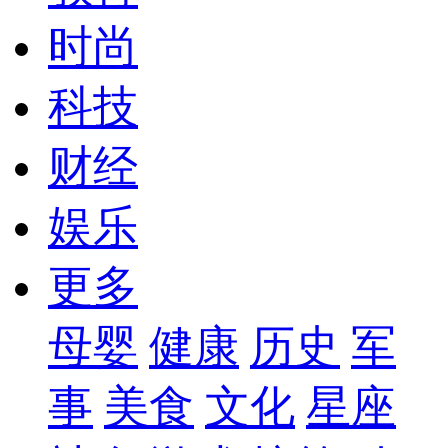
时尚
科技
财经
娱乐
更多
母婴
健康
历史
军
事
美食
文化
星座