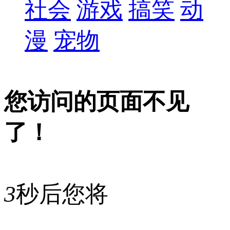
社会
游戏
搞笑
动
漫
宠物
您访问的页面不见
了！
3
秒后您将