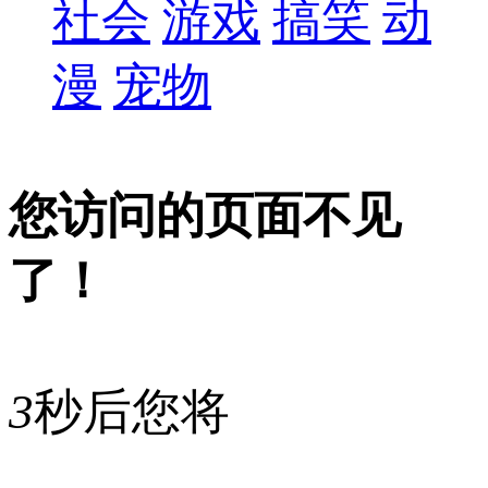
社会
游戏
搞笑
动
漫
宠物
您访问的页面不见
了！
3
秒后您将