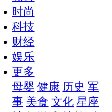
时尚
科技
财经
娱乐
更多
母婴
健康
历史
军
事
美食
文化
星座