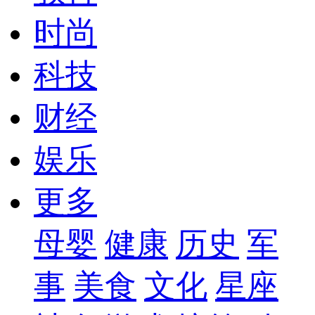
时尚
科技
财经
娱乐
更多
母婴
健康
历史
军
事
美食
文化
星座