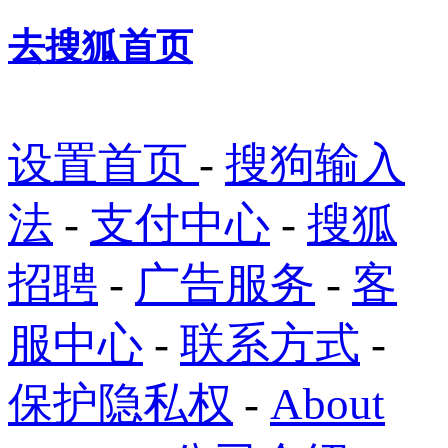
去搜狐首页
设置首页
-
搜狗输入
法
-
支付中心
-
搜狐
招聘
-
广告服务
-
客
服中心
-
联系方式
-
保护隐私权
-
About