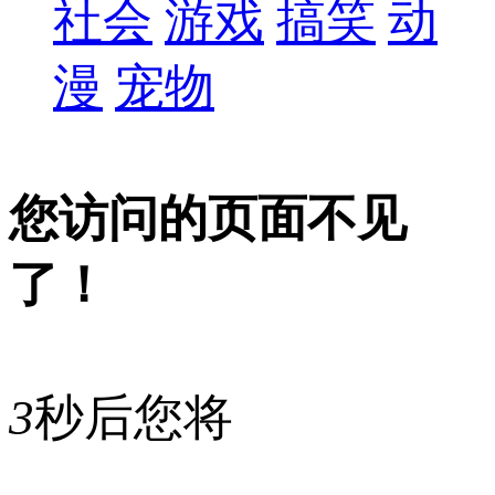
社会
游戏
搞笑
动
漫
宠物
您访问的页面不见
了！
3
秒后您将