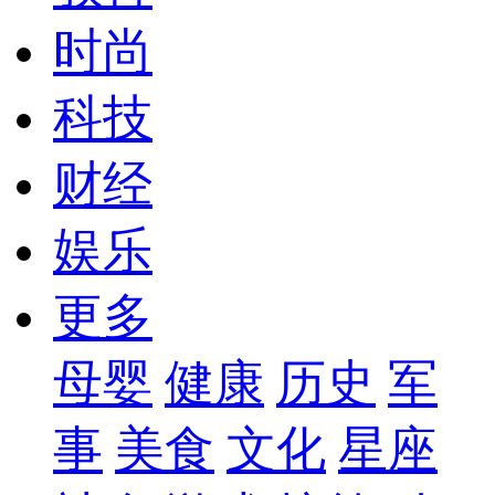
时尚
科技
财经
娱乐
更多
母婴
健康
历史
军
事
美食
文化
星座