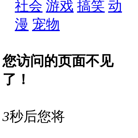
社会
游戏
搞笑
动
漫
宠物
您访问的页面不见
了！
3
秒后您将