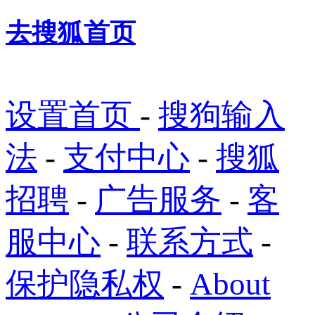
去搜狐首页
设置首页
-
搜狗输入
法
-
支付中心
-
搜狐
招聘
-
广告服务
-
客
服中心
-
联系方式
-
保护隐私权
-
About