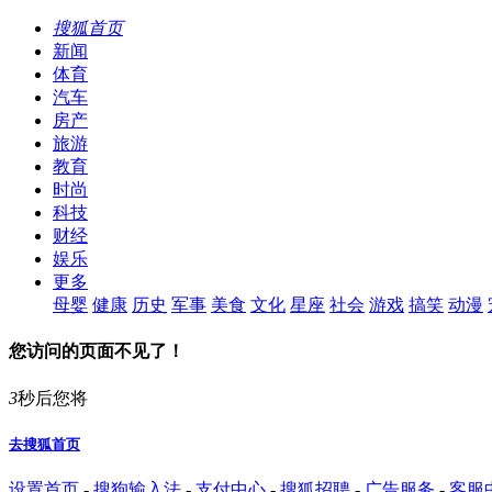
搜狐首页
新闻
体育
汽车
房产
旅游
教育
时尚
科技
财经
娱乐
更多
母婴
健康
历史
军事
美食
文化
星座
社会
游戏
搞笑
动漫
您访问的页面不见了！
3
秒后您将
去搜狐首页
设置首页
-
搜狗输入法
-
支付中心
-
搜狐招聘
-
广告服务
-
客服