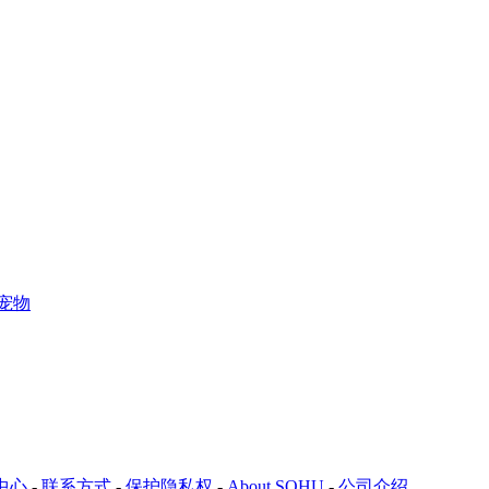
宠物
中心
-
联系方式
-
保护隐私权
-
About SOHU
-
公司介绍