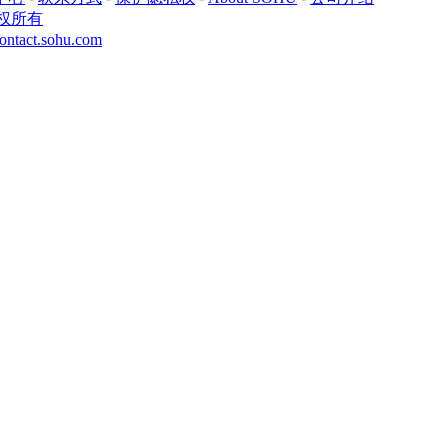
权所有
ontact.sohu.com